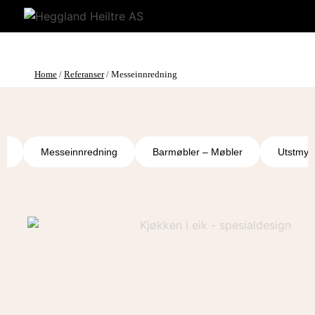
Home
/
Referanser
/
Messeinnredning
ng
Messeinnredning
Barmøbler – Møbler
Utstmykk