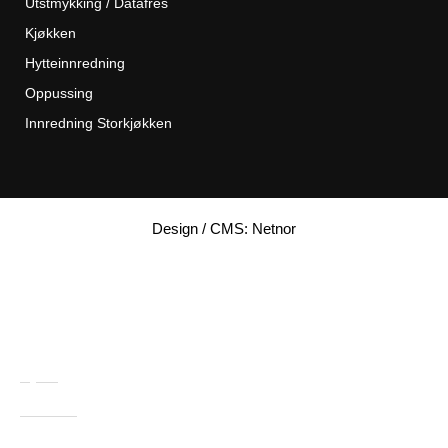
Utstmykking / Datafres
Kjøkken
Hytteinnredning
Oppussing
Innredning Storkjøkken
Design / CMS: Netnor
Hjem
Om Oss
Referanser