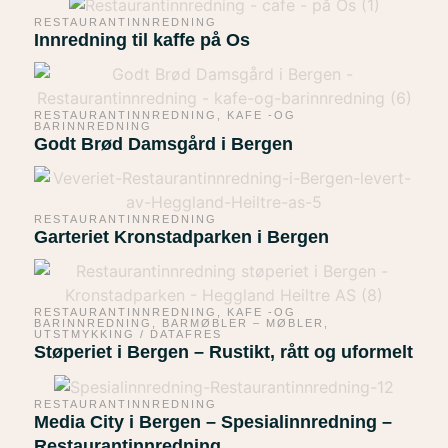
RESTAURANTINNREDNING
Innredning til kaffe på Os
RESTAURANTINNREDNING
,
KAFE -OG
BARINNREDNING
Godt Brød Damsgård i Bergen
RESTAURANTINNREDNING
Garteriet Kronstadparken i Bergen
RESTAURANTINNREDNING
,
KAFE -OG
BARINNREDNING
,
BARMØBLER – MØBLER
,
UTSTMYKKING / DATAFRES
Støperiet i Bergen – Rustikt, rått og uformelt
RESTAURANTINNREDNING
Media City i Bergen – Spesialinnredning –
Restaurantinnredning