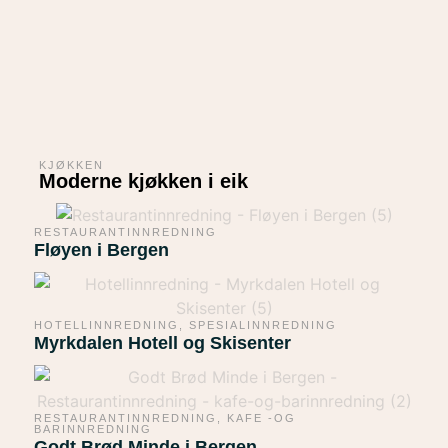
KJØKKEN
Moderne kjøkken i eik
RESTAURANTINNREDNING
Fløyen i Bergen
HOTELLINNREDNING
,
SPESIALINNREDNING
Myrkdalen Hotell og Skisenter
RESTAURANTINNREDNING
,
KAFE -OG
BARINNREDNING
Godt Brød Minde i Bergen