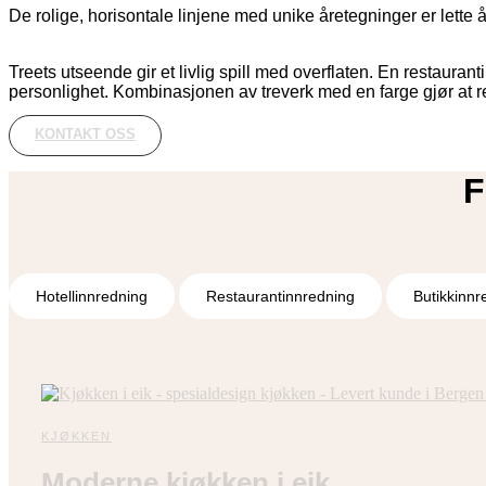
De rolige, horisontale linjene med unike åretegninger er lette 
Treets utseende gir et livlig spill med overflaten. En restauran
personlighet. Kombinasjonen av treverk med en farge gjør at re
KONTAKT OSS
F
Hotellinnredning
Restaurantinnredning
Butikkinnr
KJØKKEN
Moderne kjøkken i eik