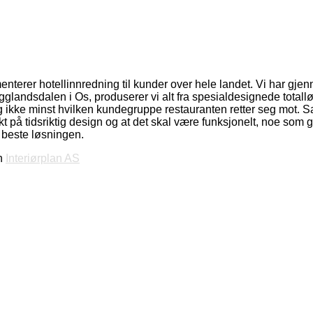
nterer hotellinnredning til kunder over hele landet. Vi har gjenno
gglandsdalen i Os, produserer vi alt fra spesialdesignede total
g ikke minst hvilken kundegruppe restauranten retter seg mot. 
 vekt på tidsriktig design og at det skal være funksjonelt, noe som 
 beste løsningen.
gn
Interiørplan AS