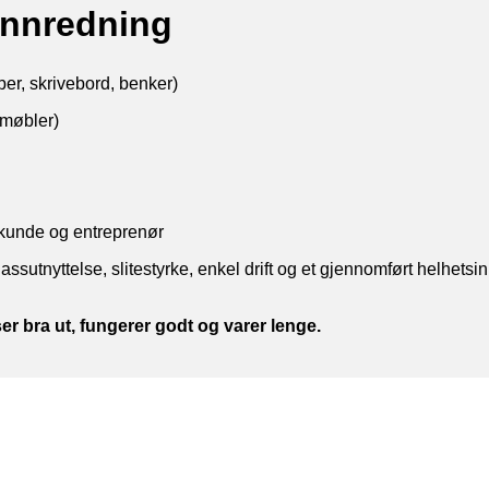
linnredning
ber, skrivebord, benker)
 møbler)
d kunde og entreprenør
lassutnyttelse, slitestyrke, enkel drift og et gjennomført helhet
er bra ut, fungerer godt og varer lenge.