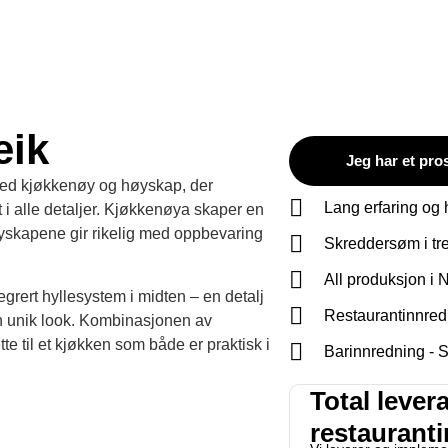
eik
Jeg har et pro
 med kjøkkenøy og høyskap, der
Lang erfaring og h
et i alle detaljer. Kjøkkenøya skaper en
øyskapene gir rikelig med oppbevaring
Skreddersøm i tr
All produksjon i 
egrert hyllesystem i midten – en detalj
Restaurantinnredn
n unik look. Kombinasjonen av
te til et kjøkken som både er praktisk i
Barinnredning - 
Total lever
restaurant