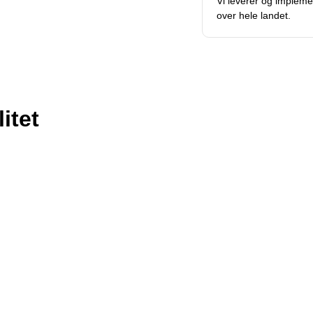
Vi leverer og impleme
over hele landet.
itet