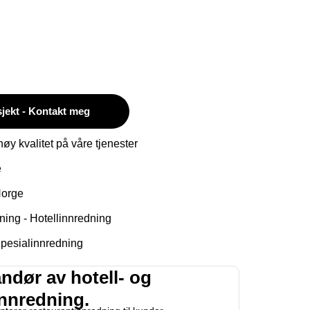
sjekt - Kontakt meg
øy kvalitet på våre tjenester
e
Norge
ing - Hotellinnredning
Spesialinnredning
andør av hotell- og
innredning.