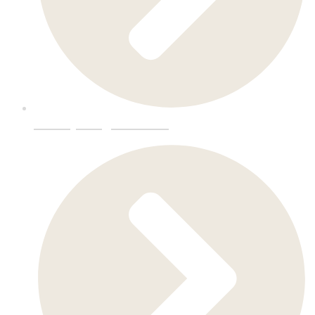
Utstmykking-Datafres