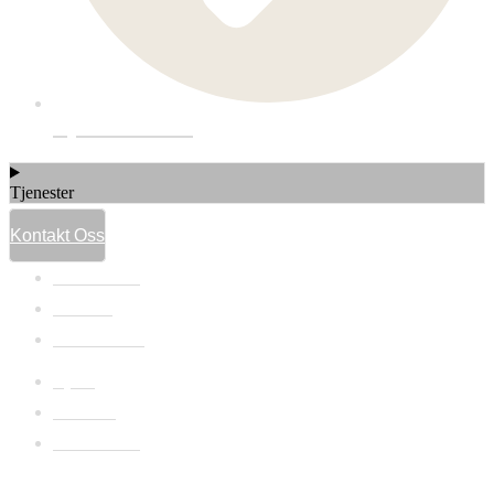
Hytteinnredning
Tjenester
Kontakt Oss
Referanser
Om oss
Kontakt oss
Hjem
Om Oss
Referanser