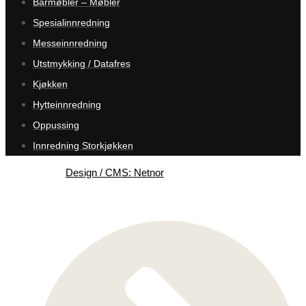
Barmøbler – Møbler
Spesialinnredning
Messeinnredning
Utstmykking / Datafres
Kjøkken
Hytteinnredning
Oppussing
Innredning Storkjøkken
Design / CMS: Netnor
Tjenester