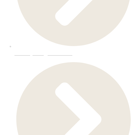
Utstmykking-Datafres