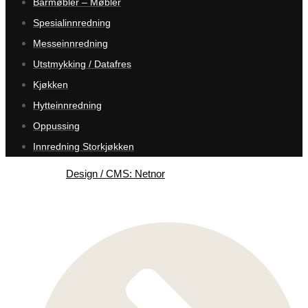
Barmøbler – Møbler
Spesialinnredning
Messeinnredning
Utstmykking / Datafres
Kjøkken
Hytteinnredning
Oppussing
Innredning Storkjøkken
Design / CMS: Netnor
Tjenester