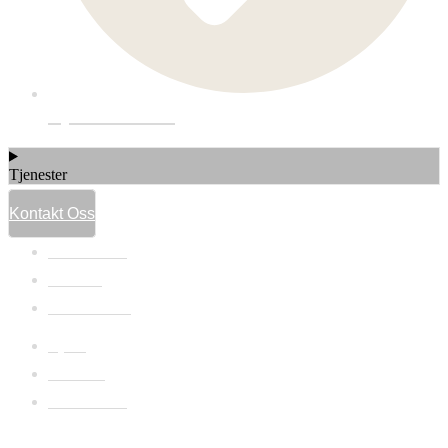
Hytteinnredning
Tjenester
Kontakt Oss
Referanser
Om oss
Kontakt oss
Hjem
Om Oss
Referanser